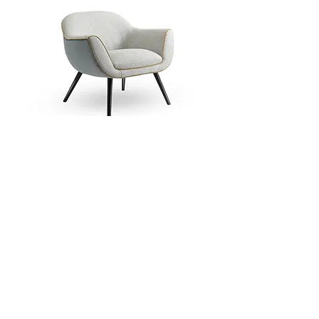
Poltroncine
Un angolo di puro relax avvolto in tessuti di
altissima qualità. Volumi morbidi e
accoglienti per un riposo all'insegna del
design.